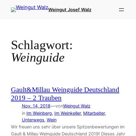
Zum
Weingut Josef Walz
Inhalt
springen
Schlagwort:
Weinguide
Gault&Millau Weinguide Deutschland
2019 – 2 Trauben
—
Nov. 14, 2018
von
Weingut Walz
in
Im Weinberg
, 
Im Weinkeller
, 
Mitarbeiter
, 
Unterwegs
, 
Wein
Wir freuen uns sehr über unsere Spitzenbewertungen im
Gault & Millau Weinguide Deutschland 2019! Dieses Jahr