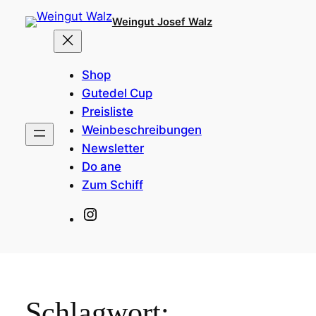
Zum
Weingut Josef Walz
Inhalt
springen
Shop
Gutedel Cup
Preisliste
Weinbeschreibungen
Newsletter
Do ane
Zum Schiff
Instagram
Schlagwort: