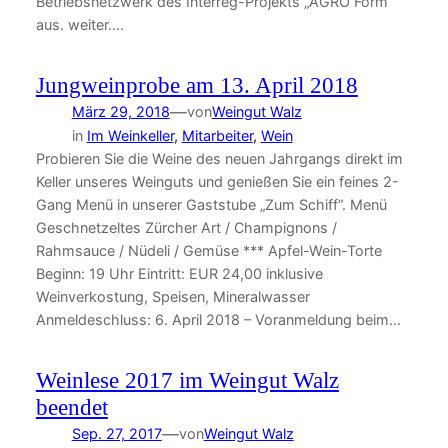
Betriebsnetzwerk des Interreg-Projekts „AGRO Form“
aus. weiter….
Jungweinprobe am 13. April 2018
—
März 29, 2018
von
Weingut Walz
in
Im Weinkeller
, 
Mitarbeiter
, 
Wein
Probieren Sie die Weine des neuen Jahrgangs direkt im
Keller unseres Weinguts und genießen Sie ein feines 2-
Gang Menü in unserer Gaststube „Zum Schiff“. Menü
Geschnetzeltes Zürcher Art / Champignons /
Rahmsauce / Nüdeli / Gemüse *** Apfel-Wein-Torte
Beginn: 19 Uhr Eintritt: EUR 24,00 inklusive
Weinverkostung, Speisen, Mineralwasser
Anmeldeschluss: 6. April 2018 – Voranmeldung beim…
Weinlese 2017 im Weingut Walz
beendet
—
Sep. 27, 2017
von
Weingut Walz