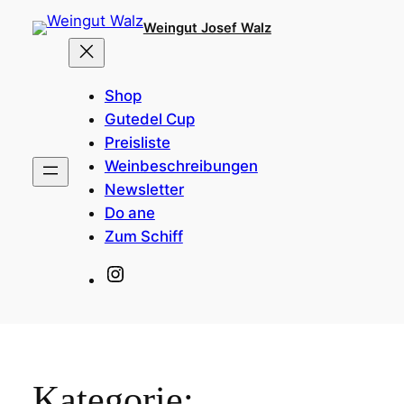
Zum
Weingut Josef Walz
Inhalt
springen
Shop
Gutedel Cup
Preisliste
Weinbeschreibungen
Newsletter
Do ane
Zum Schiff
Instagram
Kategorie: