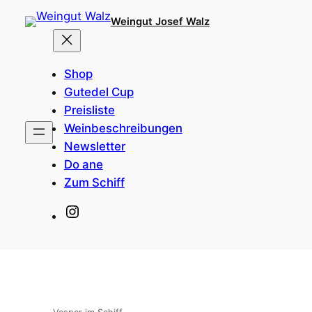
Zum
Weingut Josef Walz
Inhalt
springen
Shop
Gutedel Cup
Preisliste
Weinbeschreibungen
Newsletter
Do ane
Zum Schiff
Instagram